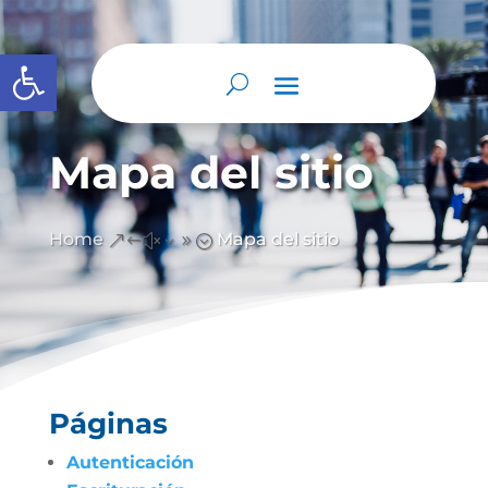
Abrir barra de herramientas
Mapa del sitio
Home
Mapa del sitio
&#x39;
Páginas
Autenticación