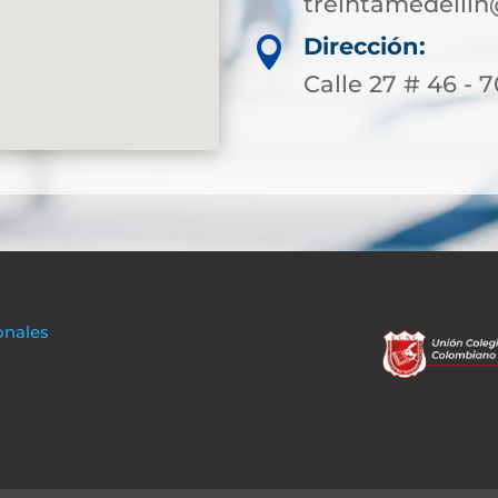
treintamedellin
Dirección:

Calle 27 # 46 - 7
onales