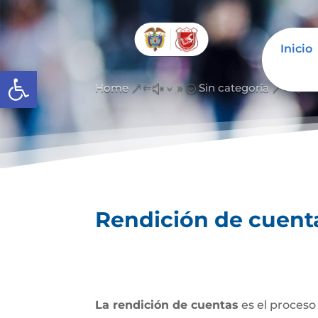
Inicio
Abrir barra de herramientas
Home
Sin categoría
&#x39;
&#x3
Rendición de cuent
La rendición de cuentas
es el proceso