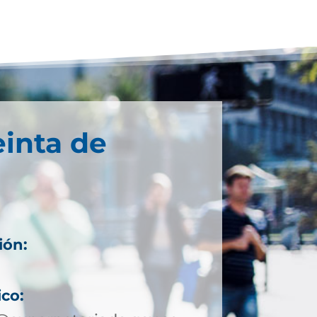
einta de
ión:
ico: