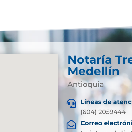
Notaría Tr
Medellín
Antioquia
Líneas de atenc

(604) 2059444
Correo electrón
