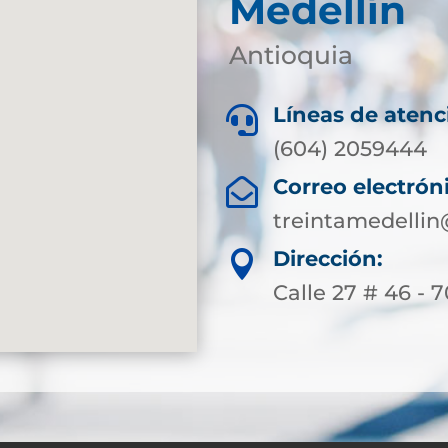
Medellín
Antioquia
Líneas de atenc

(604) 2059444
Correo electrón

treintamedellin
Dirección:

Calle 27 # 46 - 7