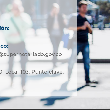
ión:
ico:
@supernotariado.gov.co
0. Local 103. Punto clave.