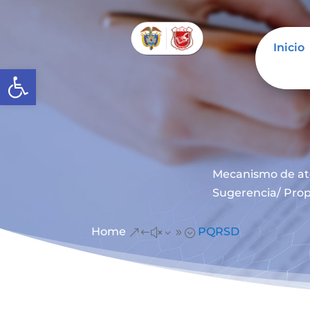
Inicio
Abrir barra de herramientas
Mecanismo de at
Sugerencia/ Prop
Home
PQRSD
&#x39;