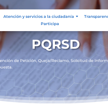
Atención y servicios a la ciudadanía
Transparen
Participa
PQRSD
ención de
Petición, Queja/Reclamo, Solicitud de Infor
uesta.