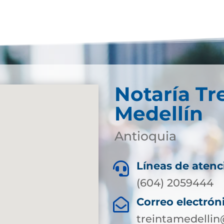
Notaría Tr
Medellín
Antioquia
Líneas de atenc

(604) 2059444
Correo electrón

treintamedellin