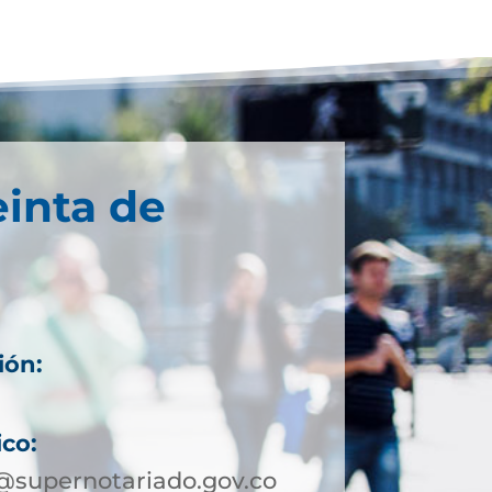
einta de
ión:
ico:
@supernotariado.gov.co