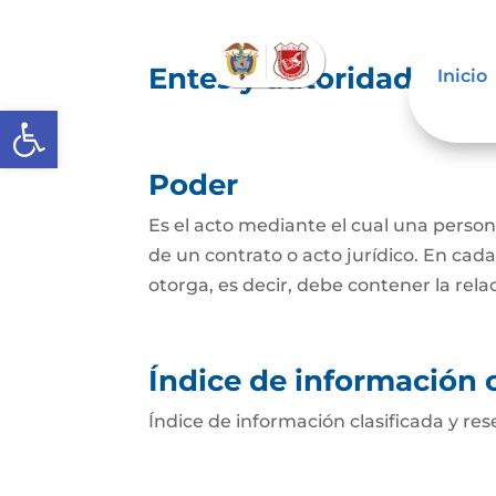
Entes y autoridades que
Inicio
Abrir barra de herramientas
Poder
Es el acto mediante el cual una persona
de un contrato o acto jurídico. En cada
otorga, es decir, debe contener la relac
Índice de información c
Índice de información clasificada y r