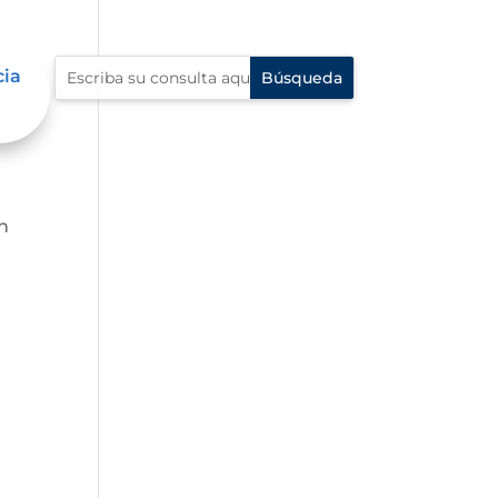
cia
ón