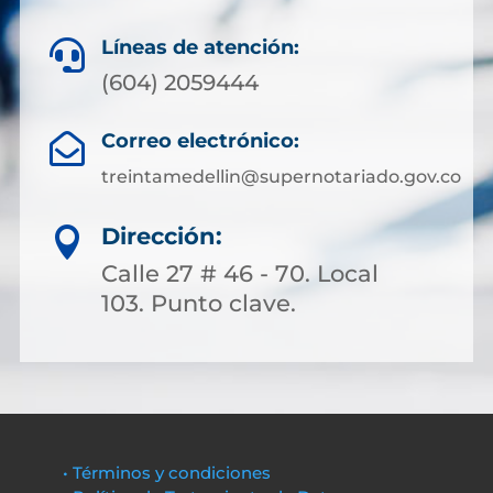
Líneas de atención:

(604) 2059444
Correo electrónico:

treintamedellin@supernotariado.gov.co
Dirección:

Calle 27 # 46 - 70. Local
103. Punto clave.
• Términos y condiciones