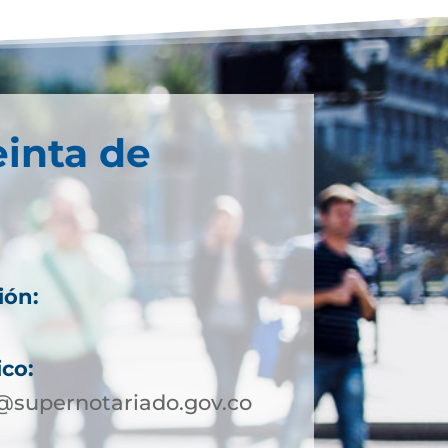
einta de
ión:
ico:
@supernotariado.gov.co