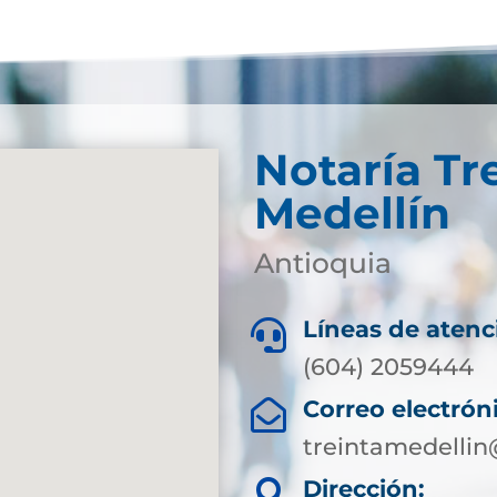
Notaría Tr
Medellín
Antioquia
Líneas de atenc

(604) 2059444
Correo electrón

treintamedellin
Dirección:
