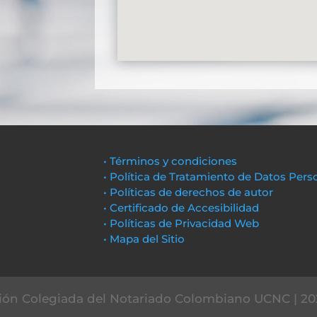
• Términos y condiciones
• Política de Tratamiento de Datos Pers
• Políticas de derechos de autor
• Certificado de Accesibilidad
• Políticas de Privacidad Web
• Mapa del Sitio
ón Colegiada del Notariado Colombiano UCNC | 20