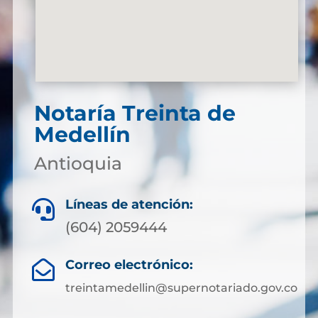
Notaría Treinta de
Medellín
Antioquia
Líneas de atención:

(604) 2059444
Correo electrónico:

treintamedellin@supernotariado.gov.co