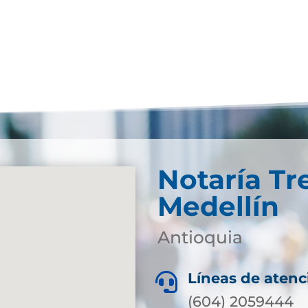
Notaría Tr
Medellín
Antioquia
Líneas de atenc

(604) 2059444