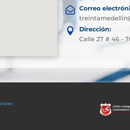
Correo electrón

treintamedellin
Dirección:

Calle 27 # 46 - 7
onales