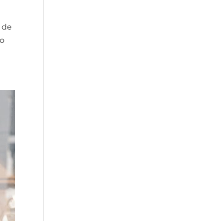
1 de
no