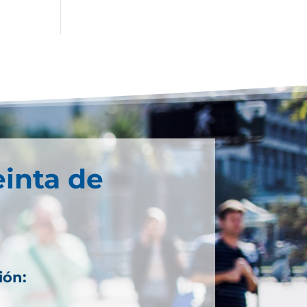
einta de
ión: