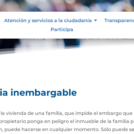
Atención y servicios a la ciudadanía
Transparen
Participa
a inembargable
Patrimonio de familia inembarg
&#x39;
lia inembargable
e la vivienda de una familia, que impide el embargo qu
propietario ponga en peligro el inmueble de la familia
ión, puede hacerse en cualquier momento. Sólo puede 