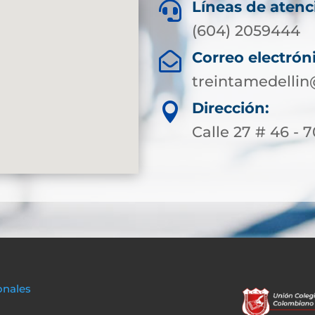
Líneas de atenc

(604) 2059444
Correo electrón

treintamedellin
Dirección:

Calle 27 # 46 - 7
onales