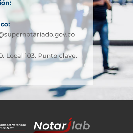
ión:
ico:
@supernotariado.gov.co
0. Local 103. Punto clave.