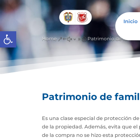
Inicio
Abrir barra de herramientas
Home
Patrimonio de famili
&#x39;
Patrimonio de fami
Es una clase especial de protección d
de la propiedad. Además, evita que el 
de la compra no se hizo esta protecc