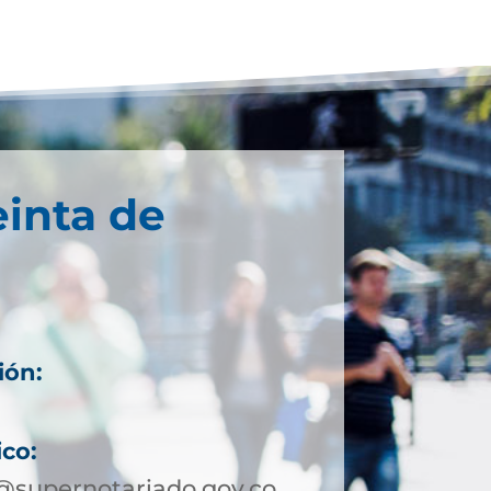
einta de
ión:
ico:
@supernotariado.gov.co