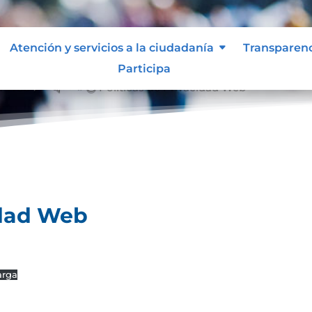
Atención y servicios a la ciudadanía
Transparen
Participa
ad Web
Políticas de Privacidad Web
&#x39;
idad Web
arga