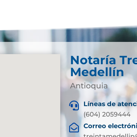
Notaría Tr
Medellín
Antioquia
Líneas de atenc

(604) 2059444
Correo electrón

treintamedellin