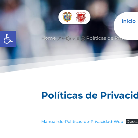
Inicio
Abrir barra de herramientas
Home
Políticas de Privacid
&#x39;
Políticas de Privac
Manual-de-Politicas-de-Privacidad-Web
Desc