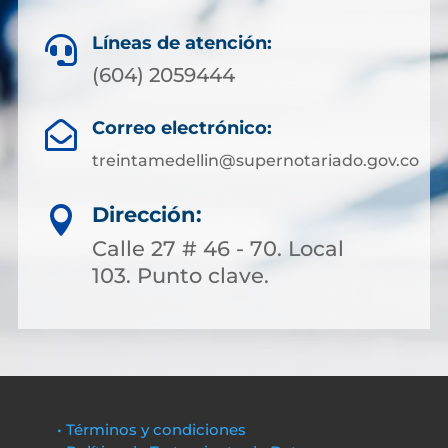
Líneas de atención:

(604) 2059444
Correo electrónico:

treintamedellin@supernotariado.gov.co
Dirección:

Calle 27 # 46 - 70. Local
103. Punto clave.
• Términos y condiciones