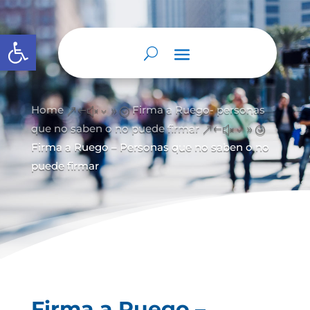
Abrir barra de herramientas
Home
Firma a Ruego- personas
&#x39;
que no saben o no puede firmar
&#x39;
Firma a Ruego – Personas que no saben o no
puede firmar
Firma a Ruego –