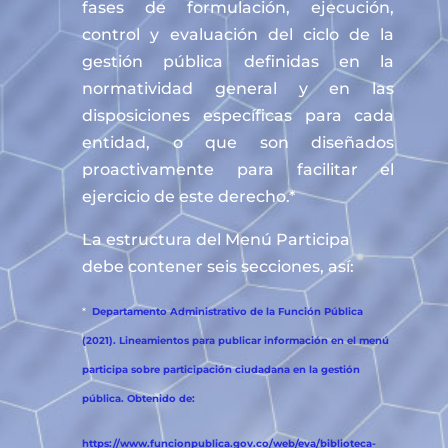
fases de formulación, ejecución,
control y evaluación del ciclo de la
gestión pública definidas en la
normatividad general y en las
disposiciones específicas para cada
entidad, o que son diseñados
proactivamente para facilitar el
ejercicio de este derecho.*
La estructura del Menú Participa
debe contener seis secciones, así:
*
Departamento Administrativo de la Función Pública
(2021). Lineamientos para publicar información en el menú
participa sobre participación ciudadana en la gestión
pública. Obtenido de:
https://www.funcionpublica.gov.co/web/eva/biblioteca-