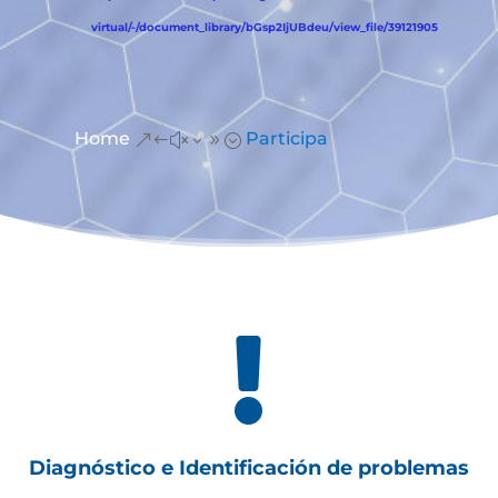
virtual/-/document_library/bGsp2IjUBdeu/view_file/39121905
Home
Participa
&#x39;

Diagnóstico e Identificación de problemas