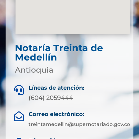
Notaría Treinta de
Medellín
Antioquia
Líneas de atención:

(604) 2059444
Correo electrónico:

treintamedellin@supernotariado.gov.co