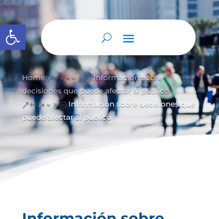
Abrir barra de herramientas
Home
Información sobre
&#x39;
decisiones que puede afectar al público
Información sobre decisiones que
&#x39;
puede afectar al público
Información sobre