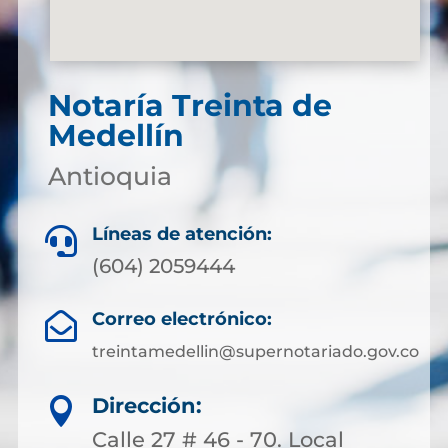
Notaría Treinta de
Medellín
Antioquia
Líneas de atención:

(604) 2059444
Correo electrónico:

treintamedellin@supernotariado.gov.co
Dirección:

Calle 27 # 46 - 70. Local