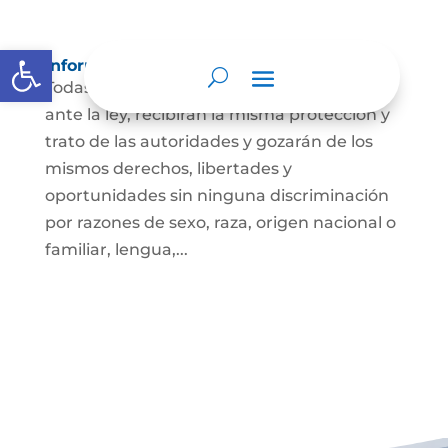
Abrir barra de herramientas
Información para Mujeres.
Todas las personas nacen libres e iguales
ante la ley, recibirán la misma protección y
trato de las autoridades y gozarán de los
mismos derechos, libertades y
oportunidades sin ninguna discriminación
por razones de sexo, raza, origen nacional o
familiar, lengua,...