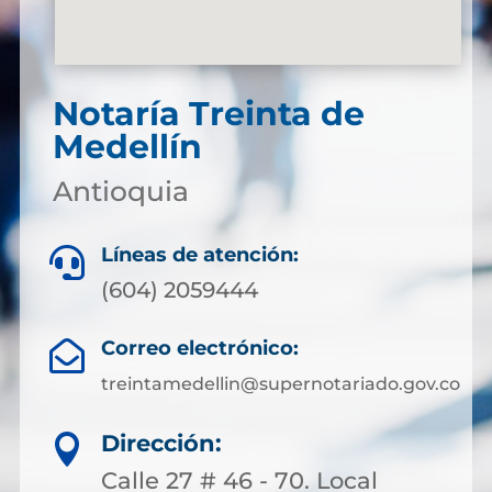
Notaría Treinta de
Medellín
Antioquia
Líneas de atención:

(604) 2059444
Correo electrónico:

treintamedellin@supernotariado.gov.co
Dirección:

Calle 27 # 46 - 70. Local