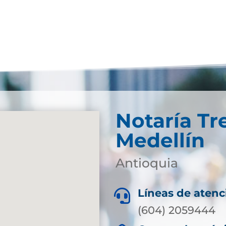
Notaría Tr
Medellín
Antioquia
Líneas de atenc

(604) 2059444