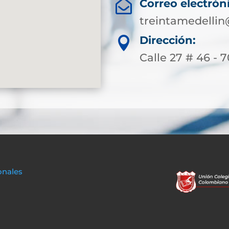
Correo electrón

treintamedellin
Dirección:

Calle 27 # 46 - 7
onales