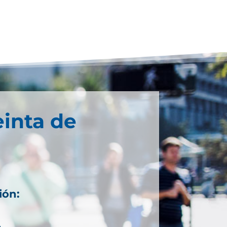
einta de
ión: