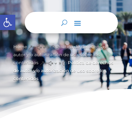
Abrir barra de herramientas
Home
Política de derechos de
&#x39;
autor y/
o autorización de uso sobre los
contenidos
Política de derechos
&#x39;
de autor y/o autorización de uso sobre los
contenidos