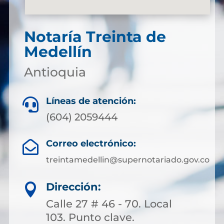
Notaría Treinta de
Medellín
Antioquia
Líneas de atención:

(604) 2059444
Correo electrónico:

treintamedellin@supernotariado.gov.co
Dirección:

Calle 27 # 46 - 70. Local
103. Punto clave.