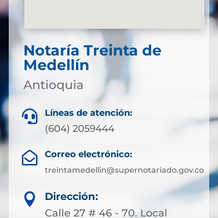
Notaría Treinta de
Medellín
Antioquia
Líneas de atención:

(604) 2059444
Correo electrónico:

treintamedellin@supernotariado.gov.co
Dirección:

Calle 27 # 46 - 70. Local