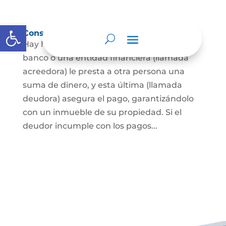
Abrir barra de herramientas
Constitución de hipoteca
Hay hipoteca cuando una persona, o un
banco o una entidad financiera (llamada
acreedora) le presta a otra persona una
suma de dinero, y esta última (llamada
deudora) asegura el pago, garantizándolo
con un inmueble de su propiedad. Si el
deudor incumple con los pagos...