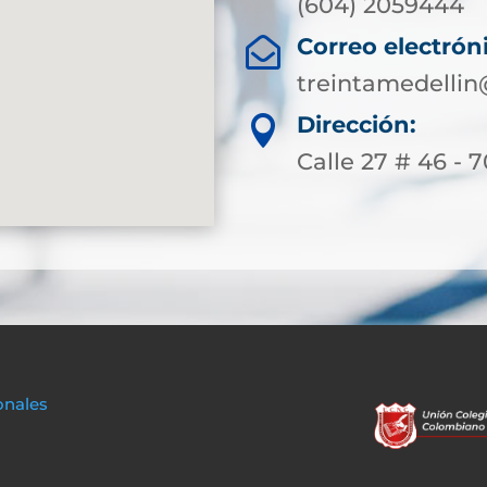
(604) 2059444
Correo electrón

treintamedellin
Dirección:

Calle 27 # 46 - 7
onales