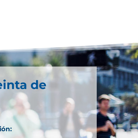
einta de
ión: