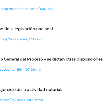
t.asp?ruta=Constitucion/1687988
n de la legislación nacional
nt.asp?ruta=Leyes/1789030
o General del Proceso y se dictan otras disposiciones.
sedoc/ley_1564_2012.html
ercicio de la actividad notarial.
asedoc/ley_0588_2000.html