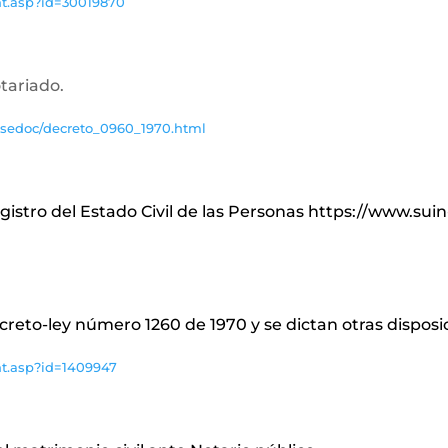
nt.asp?id=30019870
otariado.
asedoc/decreto_0960_1970.html
Registro del Estado Civil de las Personas https://www.su
ecreto-ley número 1260 de 1970 y se dictan otras disposi
nt.asp?id=1409947