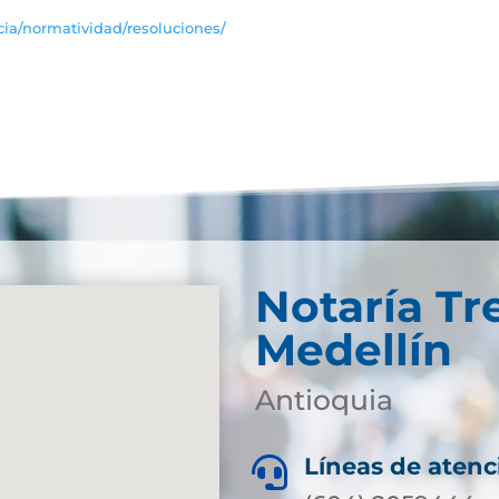
cia/normatividad/resoluciones/
Notaría Tr
Medellín
Antioquia
Líneas de atenc
