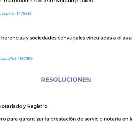
del matrimonio civil ante Notario público
.asp?id=1478913
de herencias y sociedades conyugales vinculadas a ellas a
t.asp?id=1187399
RESOLUCIONES:
Notariado y Registro
nero para garantizar la prestación de servicio notaria en 