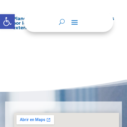
Abrir barra de herramientas
Planes de Mejoramiento vigentes exigidos
por los entes de control o auditoría
externos o internos.